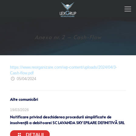
Anexa nr. 2 – Cash-Flow
https://www.reorganizare.com/wp-content/uploads/2024/04/3-
Cash-flow.pdf
05/04/2024
Alte comunicări
19/03/2026
Notificare privind deschiderea procedurii simplificate de
insolvență a debitoarei SC LAVANDA SKY EPILARE DEFINITIVĂ SRL
DETALII