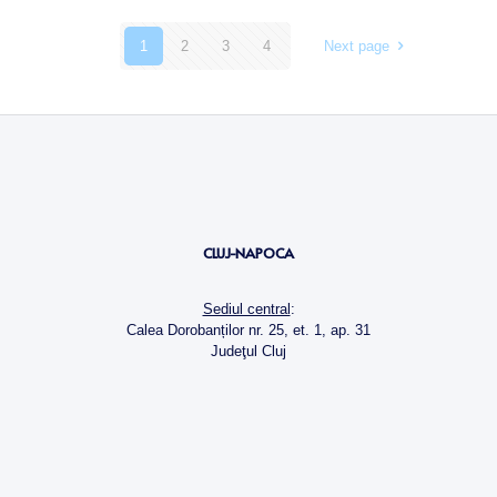
1
2
3
4
Next page
CLUJ-NAPOCA
Sediul central
:
Calea Dorobanților nr. 25, et. 1, ap. 31
Judeţul Cluj