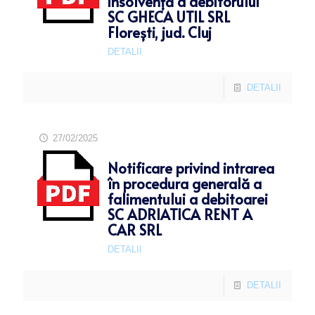
insolvență a debitorului
SC GHECA UTIL SRL
Florești, jud. Cluj
DETALII
DETALII
27/02/2025
Notificare privind intrarea
în procedura generală a
falimentului a debitoarei
SC ADRIATICA RENT A
CAR SRL
DETALII
DETALII