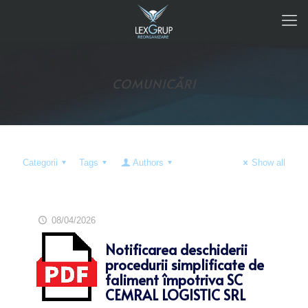
COMUNICĂRI
Categorii
Tags
Authors
Show all
08/04/2026
Notificarea deschiderii
procedurii simplificate de
faliment împotriva SC
CEMRAL LOGISTIC SRL