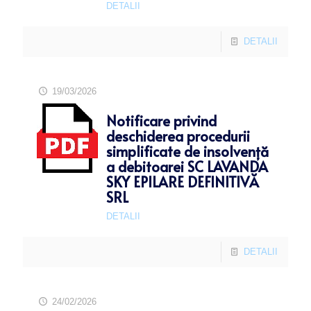
DETALII
DETALII
19/03/2026
Notificare privind
deschiderea procedurii
simplificate de insolvență
a debitoarei SC LAVANDA
SKY EPILARE DEFINITIVĂ
SRL
DETALII
DETALII
24/02/2026