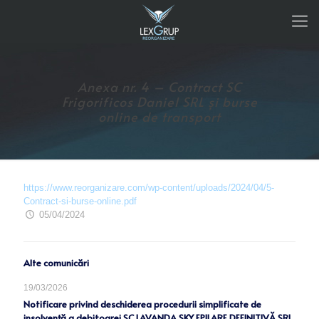
Anexa nr. 4 – Contract SC
Frigorificos Daniel SRL și burse
online de transport
https://www.reorganizare.com/wp-content/uploads/2024/04/5-
Contract-si-burse-online.pdf
05/04/2024
Alte comunicări
19/03/2026
Notificare privind deschiderea procedurii simplificate de
insolvență a debitoarei SC LAVANDA SKY EPILARE DEFINITIVĂ SRL